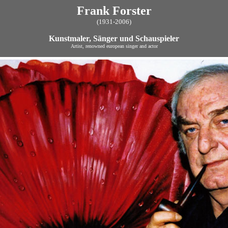
Frank Forster
(1931-2006)
Kunstmaler, Sänger und Schauspieler
Artist, renowned european singer and actor