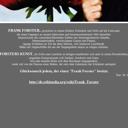
FRANK FORSTER..
projizierte in seinen Bildern Schönheit und Stille auf die Leinwand,
die einen Gegenpol zu unserer hektischen und businessorientierten Welt darstellen:
Impressionen des sonnendurchflutenden Südens mit blumengesäumten Arkaden,
Meereslandschaften, verschwiegene Gassen und Palazzi,
üppige Stillleben im Stil der alten Meister, voll intensiver Leuchtkraft.
Häfen mit Segelschiffen die aus der Vergangenheit empor zu steigen scheinen.
FORSTERS KUNST
,
die Stille zum Leuchten zu bringen manifestiert sich auch in seinen Rosenbildern
singulären Kompostionen voll Zartheit, Ausdruck und Glanz.
Wie jede einzelne Blüte sich dem Beschauer entgegenfaltet,
verrät viel von der Passion eines Malers, der stets dem Geheimnis der Schönheit nachspürt.
Glückwunsch jedem, der einen "Frank Forster" besitzt.
ext: Dr. Irena Raith
http://de.wikipedia.org/wiki/Frank_Forster