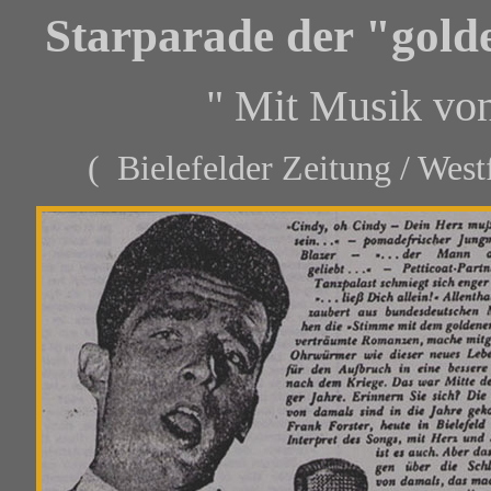
S
tarparade der "gold
" Mit Musik von Bay
( Bielefelder Zeitung / Westfal