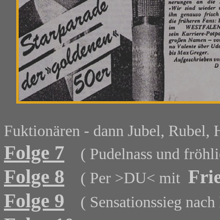
Fuktionären - dann Jubel, Rubel, He
Folge 7
( Pudelnass und fröh
Folge 8
Fri
( Per >DU< mit
Folge 9
( Sensationssieg nach 